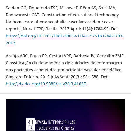
Saldan GG, Figueiredo FSF, Misawa F, Rêgo AS, Salci MA,
Radovanovic CAT. Construction of educational technology
for home care after encephalic vascular accident: case
report. J Nurs UFPE, Recife. 2017 April; 11(4):1784-93. Doi:
https://doi.org/10.5205/1981-8963-v11i4a15251p1784-1793-
2017
.
Araújo ARC, Paula EP, Cestari VRF, Barbosa IV, Carvalho ZMF.
Classificação da dependência de cuidados de enfermagem
dos pacientes acometidos por acidente vascular encefálico.
Cogitare Enferm. 2015 July/Sept; 20(3): 581-588. Doi:
http://dx.doi.org/10.5380/ce.v20i3.41037
.