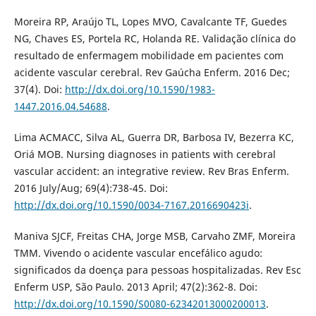
Moreira RP, Araújo TL, Lopes MVO, Cavalcante TF, Guedes
NG, Chaves ES, Portela RC, Holanda RE. Validação clínica do
resultado de enfermagem mobilidade em pacientes com
acidente vascular cerebral. Rev Gaúcha Enferm. 2016 Dec;
37(4). Doi:
http://dx.doi.org/10.1590/1983-
1447.2016.04.54688
.
Lima ACMACC, Silva AL, Guerra DR, Barbosa IV, Bezerra KC,
Oriá MOB. Nursing diagnoses in patients with cerebral
vascular accident: an integrative review. Rev Bras Enferm.
2016 July/Aug; 69(4):738-45. Doi:
http://dx.doi.org/10.1590/0034-7167.2016690423i
.
Maniva SJCF, Freitas CHA, Jorge MSB, Carvaho ZMF, Moreira
TMM. Vivendo o acidente vascular encefálico agudo:
significados da doença para pessoas hospitalizadas. Rev Esc
Enferm USP, São Paulo. 2013 April; 47(2):362-8. Doi:
http://dx.doi.org/10.1590/S0080-62342013000200013
.