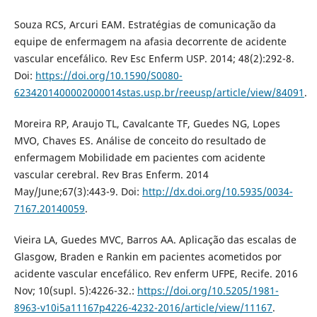
Souza RCS, Arcuri EAM. Estratégias de comunicação da
equipe de enfermagem na afasia decorrente de acidente
vascular encefálico. Rev Esc Enferm USP. 2014; 48(2):292-8.
Doi:
https://doi.org/10.1590/S0080-
6234201400002000014stas.usp.br/reeusp/article/view/84091
.
Moreira RP, Araujo TL, Cavalcante TF, Guedes NG, Lopes
MVO, Chaves ES. Análise de conceito do resultado de
enfermagem Mobilidade em pacientes com acidente
vascular cerebral. Rev Bras Enferm. 2014
May/June;67(3):443-9. Doi:
http://dx.doi.org/10.5935/0034-
7167.20140059
.
Vieira LA, Guedes MVC, Barros AA. Aplicação das escalas de
Glasgow, Braden e Rankin em pacientes acometidos por
acidente vascular encefálico. Rev enferm UFPE, Recife. 2016
Nov; 10(supl. 5):4226-32.:
https://doi.org/10.5205/1981-
8963-v10i5a11167p4226-4232-2016/article/view/11167
.