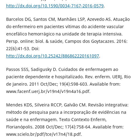
http://dx.doi.org/10.1590/0034-7167-2016-0579
.
Barcelos DG, Santos CM, Manhães LSP, Azevedo AS. Atuação
do enfermeiro em pacientes vítimas do acidente vascular
encefálico hemorrágico na unidade de terapia intensiva.
Persp. online: biol. & saúde, Campos dos Goytacazes. 2016:
22(6):41-53. Doi:
http://dx.doi.org/10.25242/886862220161097
.
Passos SSS, Sadigusky D. Cuidados de enfermagem ao
paciente dependente e hospitalizado. Rev. enferm. UERJ, Rio
de Janeiro. 2011 Oct/Dec; 19(4):598-603. Available from:
www.facenf.uerj.br/v19n4/v19n4a16.pdf.
Mendes KDS, Silveira RCCP, Galvão CM. Revisão integrativa:
método de pesquisa para a incorporação de evidências na
saúde e na enfermagem. Texto Contexto Enferm,
Florianópolis. 2008 Oct/Dec; 17(4):758-64. Available from:
www.scielo.br/pdf/tce/v17n4/18.pdf.