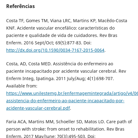
Referências
Costa TF, Gomes TM, Viana LRC, Martins KP, Macêdo-Costa
KNF. Acidente vascular encefálico: características do
paciente e qualidade de vida de cuidadores. Rev Bras
Enferm. 2016 Sept/Oct; 69(5):877-83. Doi:
http://dx.doi.org/10.1590/0034-7167-2015-0064
.
Costa, AD, Costa MED. Assistência do enfermeiro ao
paciente incapacitado por acidente vascular cerebral. Rev
Enferm Integ, Ipatinga. 2011 July/Aug; 4(1):698-707.
Available from:
https://www.unilestemg.br/enfermagemintegrada/artigo/v4/0
assistencia-do-enfermeiro-ao-paciente-incapacitado-por-
acidente-vascular-cerebral.pdf
.
Faria ACA, Martins MM, Schoeller SD, Matos LO. Care path of
person with stroke: from onset to rehabilitation. Rev Bras
Enferm. 2017 May/June; 70(3):495-503. Doi: