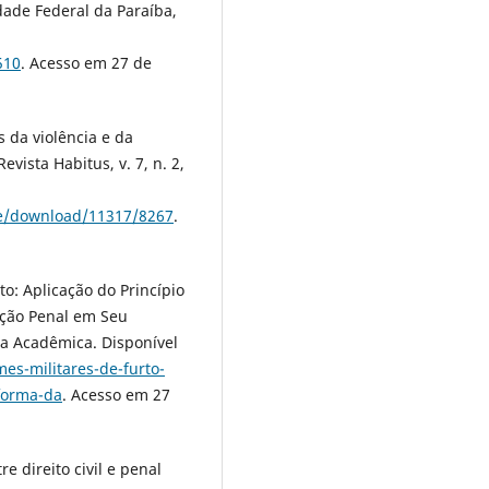
dade Federal da Paraíba,
510
. Acesso em 27 de
 da violência e da
evista Habitus, v. 7, n. 2,
cle/download/11317/8267
.
to: Aplicação do Princípio
ação Penal em Seu
na Acadêmica. Disponível
es-militares-de-furto-
-forma-da
. Acesso em 27
 direito civil e penal