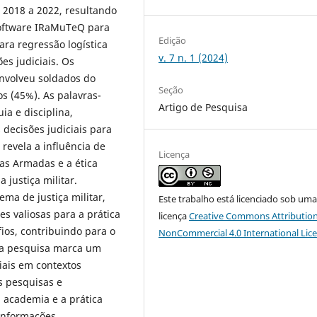
 2018 a 2022, resultando
software IRaMuTeQ para
Edição
ara regressão logística
v. 7 n. 1 (2024)
es judiciais. Os
envolveu soldados do
Seção
os (45%). As palavras-
Artigo de Pesquisa
ia e disciplina,
decisões judiciais para
revela a influência de
Licença
as Armadas e a ética
 justiça militar.
ma de justiça militar,
Este trabalho está licenciado sob um
es valiosas para a prática
licença
Creative Commons Attribution
ios, contribuindo para o
NonCommercial 4.0 International Lic
ta pesquisa marca um
ais em contextos
s pesquisas e
 academia e a prática
 informações