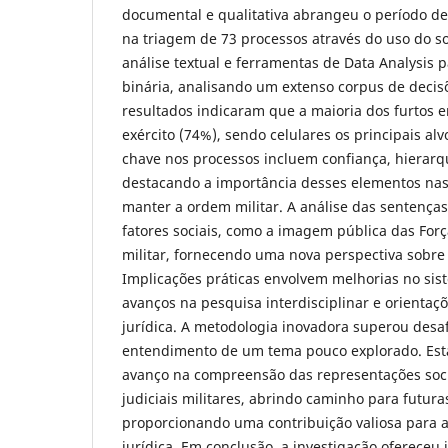
documental e qualitativa abrangeu o período de
na triagem de 73 processos através do uso do 
análise textual e ferramentas de Data Analysis p
binária, analisando um extenso corpus de decisõ
resultados indicaram que a maioria dos furtos 
exército (74%), sendo celulares os principais alv
chave nos processos incluem confiança, hierarqu
destacando a importância desses elementos nas 
manter a ordem militar. A análise das sentenças 
fatores sociais, como a imagem pública das Forç
militar, fornecendo uma nova perspectiva sobre a
Implicações práticas envolvem melhorias no siste
avanços na pesquisa interdisciplinar e orientaçõ
jurídica. A metodologia inovadora superou desaf
entendimento de um tema pouco explorado. Es
avanço na compreensão das representações soci
judiciais militares, abrindo caminho para futura
proporcionando uma contribuição valiosa para a
jurídica. Em conclusão, a investigação ofereceu