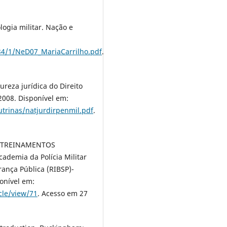
logia militar. Nação e
34/1/NeD07_MariaCarrilho.pdf
.
reza jurídica do Direito
 2008. Disponível em:
utrinas/natjurdirpenmil.pdf
.
M TREINAMENTOS
ademia da Polícia Militar
rança Pública (RIBSP)-
ponível em:
cle/view/71
. Acesso em 27