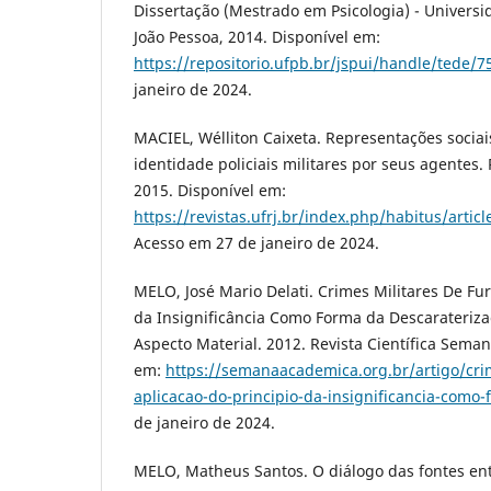
Dissertação (Mestrado em Psicologia) - Universi
João Pessoa, 2014. Disponível em:
https://repositorio.ufpb.br/jspui/handle/tede/7
janeiro de 2024.
MACIEL, Wélliton Caixeta. Representações sociais
identidade policiais militares por seus agentes. R
2015. Disponível em:
https://revistas.ufrj.br/index.php/habitus/arti
Acesso em 27 de janeiro de 2024.
MELO, José Mario Delati. Crimes Militares De Fur
da Insignificância Como Forma da Descarateriz
Aspecto Material. 2012. Revista Científica Sema
em:
https://semanaacademica.org.br/artigo/crim
aplicacao-do-principio-da-insignificancia-como
de janeiro de 2024.
MELO, Matheus Santos. O diálogo das fontes entre