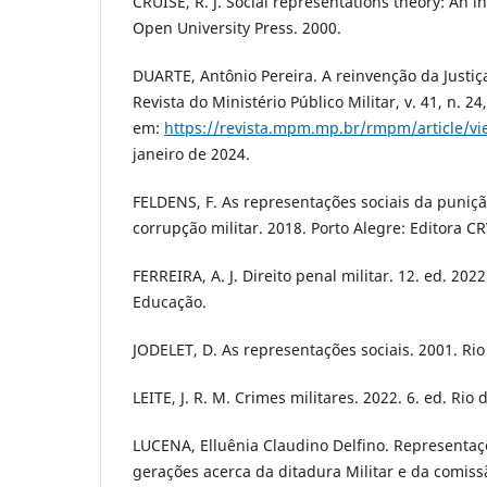
CRUISE, R. J. Social representations theory: An 
Open University Press. 2000.
DUARTE, Antônio Pereira. A reinvenção da Justiça 
Revista do Ministério Público Militar, v. 41, n. 24
em:
https://revista.mpm.mp.br/rmpm/article/vi
janeiro de 2024.
FELDENS, F. As representações sociais da puniç
corrupção militar. 2018. Porto Alegre: Editora CR
FERREIRA, A. J. Direito penal militar. 12. ed. 202
Educação.
JODELET, D. As representações sociais. 2001. Rio 
LEITE, J. R. M. Crimes militares. 2022. 6. ed. Rio 
LUCENA, Elluênia Claudino Delfino. Representaçõ
gerações acerca da ditadura Militar e da comiss