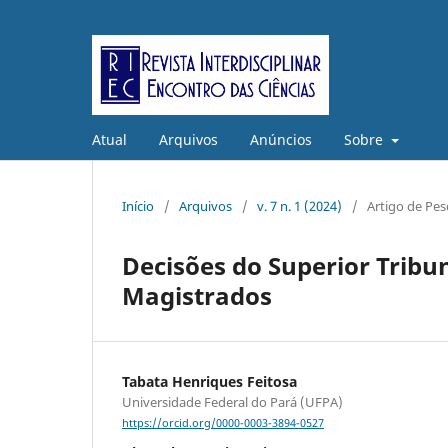
Atual
Arquivos
Anúncios
Sobre
Início
/
Arquivos
/
v. 7 n. 1 (2024)
/
Artigo de Pes
Decisões do Superior Tribun
Magistrados
Tabata Henriques Feitosa
Universidade Federal do Pará (UFPA)
https://orcid.org/0000-0003-3894-0527