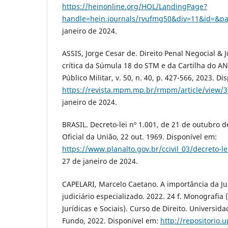
https://heinonline.org/HOL/LandingPage?
handle=hein.journals/rvufmg50&div=11&id=&p
janeiro de 2024.
ASSIS, Jorge Cesar de. Direito Penal Negocial & J
crítica da Súmula 18 do STM e da Cartilha do AN
Público Militar, v. 50, n. 40, p. 427-566, 2023. Di
https://revista.mpm.mp.br/rmpm/article/view/
janeiro de 2024.
BRASIL. Decreto-lei nº 1.001, de 21 de outubro de
Oficial da União, 22 out. 1969. Disponível em:
https://www.planalto.gov.br/ccivil_03/decreto-l
27 de janeiro de 2024.
CAPELARI, Marcelo Caetano. A importância da Ju
judiciário especializado. 2022. 24 f. Monografia
Jurídicas e Sociais). Curso de Direito. Universi
Fundo, 2022. Disponível em:
http://repositorio.